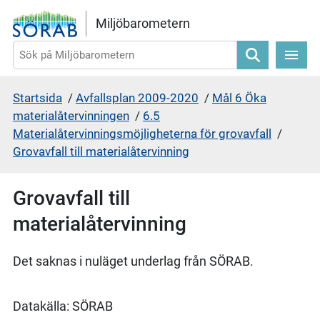
Gå direkt till sidans innehåll
Miljöbarometern
Sök
Startsida
/
Avfallsplan 2009-2020
/
Mål 6 Öka
materialåtervinningen
/
6.5
Materialåtervinningsmöjligheterna för grovavfall
/
Grovavfall till materialåtervinning
Grovavfall till
materialåtervinning
Det saknas i nuläget underlag från SÖRAB.
Datakälla: SÖRAB