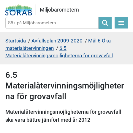
Gå direkt till sidans innehåll
Miljöbarometern
Sök
Startsida
/
Avfallsplan 2009-2020
/
Mål 6 Öka
materialåtervinningen
/
6.5
Materialåtervinningsmöjligheterna för grovavfall
6.5
Materialåtervinningsmöjligheter
na för grovavfall
Materialåtervinningsmöjligheterna för grovavfall
ska vara bättre jämfört med år 2012