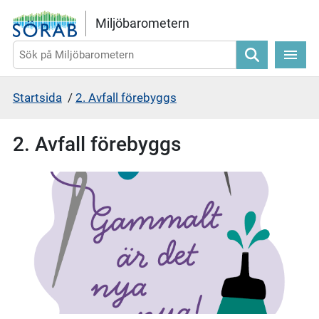
Gå direkt till sidans innehåll
Miljöbarometern
Sök
Startsida
/
2. Avfall förebyggs
2. Avfall förebyggs