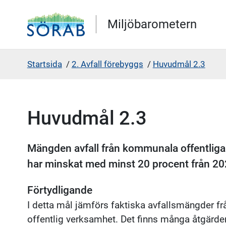
Gå direkt till sidans innehåll
Miljöbarometern
Startsida
/
2. Avfall förebyggs
/
Huvudmål 2.3
Huvudmål 2.3
Mängden avfall från kommunala offentlig
har minskat med minst 20 procent från 202
Förtydligande
I detta mål jämförs faktiska avfallsmängder 
offentlig verksamhet. Det finns många åtgärd