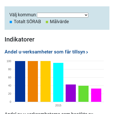
Välj kommun
Totalt SÖRAB
Målvärde
Indikatorer
Andel u-verksamheter som får tillsyn
100
80
60
40
20
0
2015