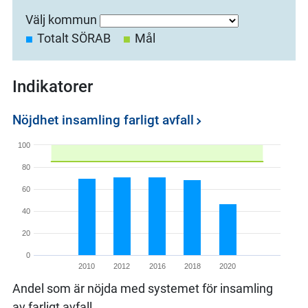
Välj kommun
Totalt SÖRAB
Mål
Indikatorer
Nöjdhet insamling farligt avfall
100
80
60
40
20
0
2010
2012
2016
2018
2020
Andel som är nöjda med systemet för insamling
av farligt avfall