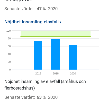
Senaste värdet:
47 %
2020
Nöjdhet insamling elavfall
100
80
60
40
20
0
2016
2018
2020
Nöjdhet insamling av elavfall (småhus och
flerbostadshus)
Senaste värdet:
63 %
2020