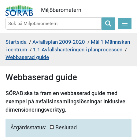
Gå direkt till sidans innehåll
Miljöbarometern
Sök
Startsida
/
Avfallsplan 2009-2020
/
Mål 1 Människan
i centrum
/
1.1 Avfallshanteringen i planprocessen
/
Webbaserad guide
Webbaserad guide
SÖRAB ska ta fram en webbaserad guide med
exempel på avfallsinsamlingslösningar inklusive
dimensioneringsverktyg.
Åtgärdsstatus:
Beslutad