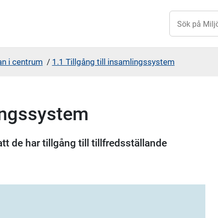
n i centrum
/
1.1 Tillgång till insamlingssystem
lingssystem
de har tillgång till tillfredsställande