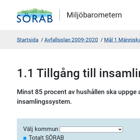
Gå direkt till sidans innehåll
Miljöbarometern
Startsida
/
Avfallsplan 2009-2020
/
Mål 1 Människa
1.1 Tillgång till insam
Minst 85 procent av hushållen ska uppge att 
insamlingssystem.
Välj kommun
Totalt SÖRAB