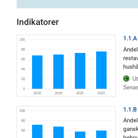
Indikatorer
1.1.A
100
Andel
80
resta
60
hushå
40
Ut
20
Senas
0
2016
2018
2020
2023
1.1.B
100
Andel
80
gansk
60
beho