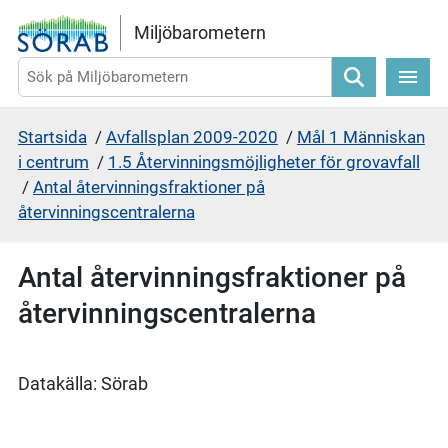
Gå direkt till sidans innehåll
Miljöbarometern
Sök
Startsida
/
Avfallsplan 2009-2020
/
Mål 1 Människan
i centrum
/
1.5 Återvinningsmöjligheter för grovavfall
/
Antal återvinningsfraktioner på
återvinningscentralerna
Antal återvinningsfraktioner på
återvinningscentralerna
Datakälla: Sörab