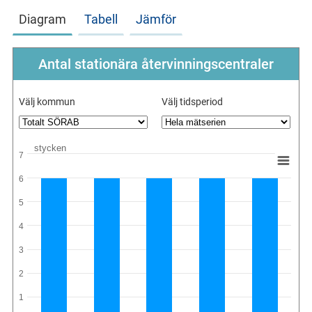
Diagram
Tabell
Jämför
Antal stationära återvinningscentraler
Välj kommun
Välj tidsperiod
stycken
7
6
5
4
3
2
1