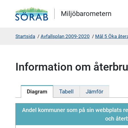
Gå direkt till sidans innehåll
Miljöbarometern
Startsida
/
Avfallsplan 2009-2020
/
Mål 5 Öka åter
Information om återbr
Diagram
Tabell
Jämför
Andel kommuner som på sin webbplats red
och åter