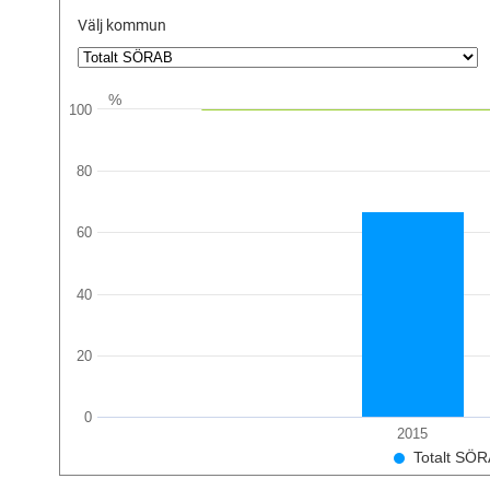
Välj kommun
%
100
80
60
40
20
0
2015
Totalt SÖ