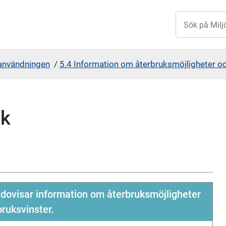
användningen
/
5.4 Information om återbruksmöjligheter oc
uk
ovisar information om återbruksmöjligheter
bruksvinster.