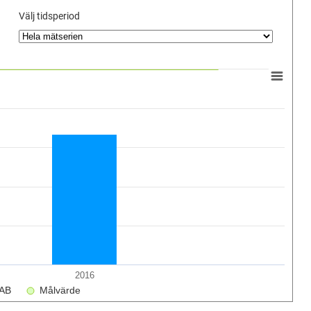
Välj tidsperiod
2016
RAB
Målvärde