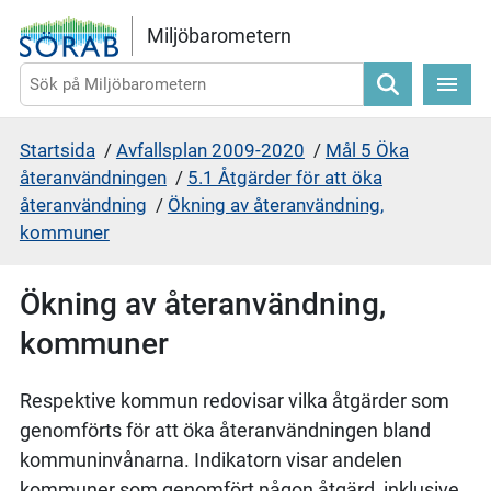
Gå direkt till sidans innehåll
Miljöbarometern
Sök
Startsida
/
Avfallsplan 2009-2020
/
Mål 5 Öka
återanvändningen
/
5.1 Åtgärder för att öka
återanvändning
/
Ökning av återanvändning,
kommuner
Ökning av återanvändning,
kommuner
Respektive kommun redovisar vilka åtgärder som
genomförts för att öka återanvändningen bland
kommuninvånarna. Indikatorn visar andelen
kommuner som genomfört någon åtgärd, inklusive