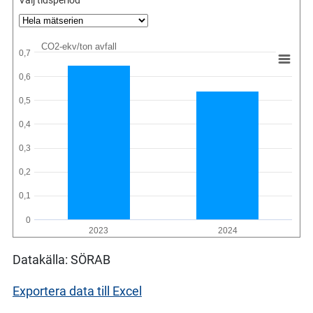
CO2-ekv/ton avfall
0,7
0,6
0,5
0,4
0,3
0,2
0,1
0
2023
2024
Datakälla: SÖRAB
Exportera data till Excel