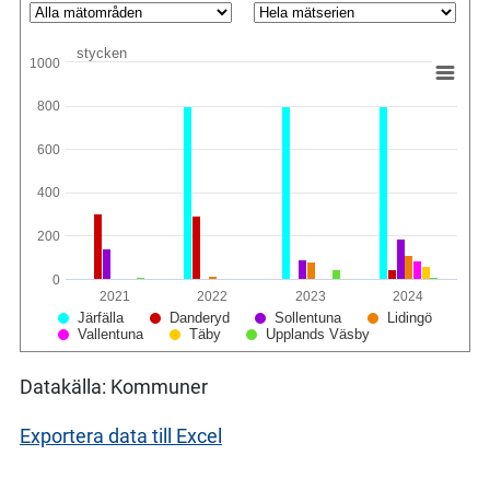
stycken
1000
800
600
400
200
0
2021
2022
2023
2024
Järfälla
Danderyd
Sollentuna
Lidingö
Vallentuna
Täby
Upplands Väsby
Datakälla: Kommuner
Exportera data till Excel