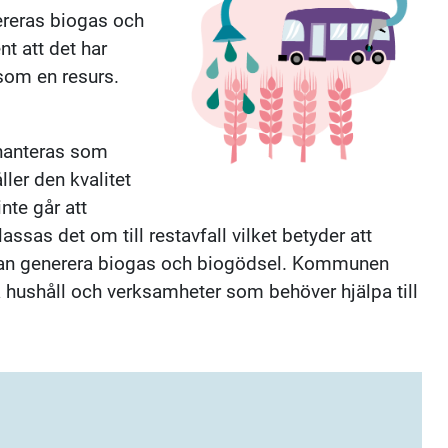
ereras biogas och
nt att det har
 som en resurs.
 hanteras som
åller den kvalitet
te går att
assas det om till restavfall vilket betyder att
kan generera biogas och biogödsel. Kommunen
a hushåll och verksamheter som behöver hjälpa till