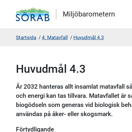
Gå direkt till sidans innehåll
Miljöbarometern
Startsida
/
4. Matavfall
/
Huvudmål 4.3
Huvudmål 4.3
År 2032 hanteras allt insamlat matavfall så
och energi kan tas tillvara. Matavfallet är s
biogödseln som generas vid biologisk beh
användas på åker- eller skogsmark.
Förtydligande