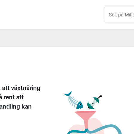
 att växtnäring
å rent att
andling kan