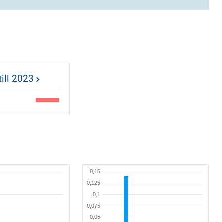
till 2023
0,15
0,125
0,1
0,075
0,05